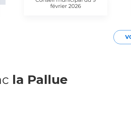
Conseil municipal du 9
février 2026
V
ac
la Pallue