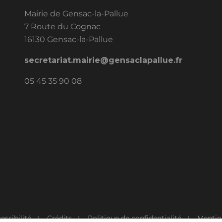
Mairie de Gensac-la-Pallue
7 Route du Cognac
16130 Gensac-la-Pallue
secretariat.mairie@gensaclapallue.fr
05 45 35 90 08
essibilité
Crédits
Politique de confidentialité
Mentio