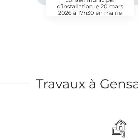
l
conseil municipal
re
d’installation le 20 mars
2026 à 17h30 en mairie
Travaux à Gens