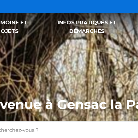
IMOINE ET
INFOS PRATIQUES ET
ensac la Pallue
ROJETS
DÉMARCHES
nvenue à Gensac
la P