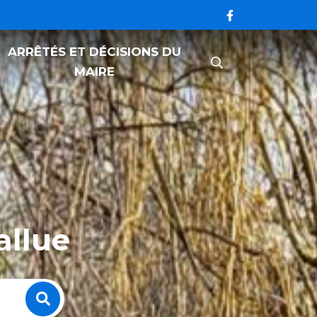
ARRÊTÉS ET DÉCISIONS DU
RECHERCHE
MAIRE
FERMER
allue
Recherche