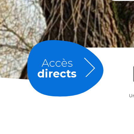
Accès
directs
U